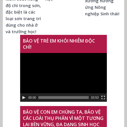
xướng hưởng
độ chì trong sơn,
ứng Nông
đặc biệt là các
nghiệp Sinh thái!
loại sơn trang trí
dùng cho nhà ở
và trường học!
BẢO VỆ TRẺ EM KHỎI NHIỄM ĐỘC
CHÌ!
Trình
chơi
Video
00:00
03:53
BẢO VỆ CON EM CHÚNG TA, BẢO VỆ
CÁC LOÀI THỤ PHẤN VÌ MỘT TƯƠNG
LAI BỀN VỮNG, ĐA DẠNG SINH HỌC