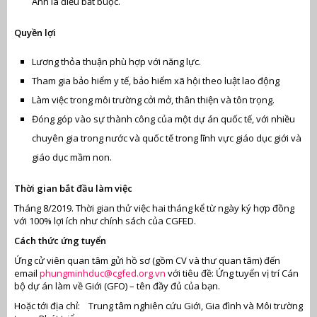
Anh là điều bắt buộc.
Quyền lợi
Lương thỏa thuận phù hợp với năng lực.
Tham gia bảo hiểm y tế, bảo hiểm xã hội theo luật lao động
Làm việc trong môi trường cởi mở, thân thiện và tôn trọng.
Đóng góp vào sự thành công của một dự án quốc tế, với nhiều
chuyên gia trong nước và quốc tế trong lĩnh vực giáo dục giới và
giáo dục mầm non.
Thời gian bắt đầu làm việc
Tháng 8/2019. Thời gian thử việc hai tháng kể từ ngày ký hợp đồng
với 100% lợi ích như chính sách của CGFED.
Cách thức ứng tuyển
Ứng cử viên quan tâm gửi hồ sơ (gồm CV và thư quan tâm) đến
email
phungminhduc@cgfed.org.vn
với tiêu đề: Ứng tuyển vị trí Cán
bộ dự án làm về Giới (GFO) – tên đầy đủ của bạn.
Hoặc tới địa chỉ: Trung tâm nghiên cứu Giới, Gia đình và Môi trường