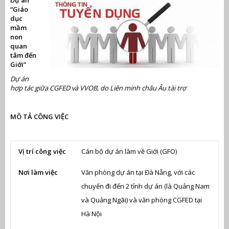
Dự án
“Giáo
dục
mầm
non
quan
tâm đến
Giới
”
Dự án
hợp tác giữa CGFED và VVOB, do
Liên minh châu Âu tài trợ
MÔ TẢ CÔNG VIỆC
Vị trí công việc
Cán bộ dự án làm về Giới (GFO)
Nơi làm việc
Văn phòng dự án tại Đà Nẵng, với các
chuyến đi đến 2 tỉnh dự án (là Quảng Nam
và Quảng Ngãi) và văn phòng CGFED tại
Hà Nội