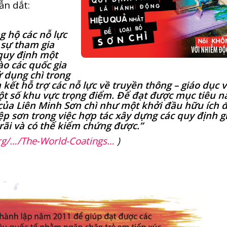
ẫn dắt:
g hộ các nỗ lực
 sự tham gia
 quy định một
ào các quốc gia
 dụng chì trong
 kết hỗ trợ các nỗ lực về truyền thông – giáo dục 
ột số khu vực trọng điểm. Để đạt được mục tiêu n
của Liên Minh Sơn chì như một khởi đầu hữu ích đ
p sơn trong việc hợp tác xây dựng các quy định gi
ãi và có thể kiểm chứng được.”
org/…/The-World-Coatings…
)