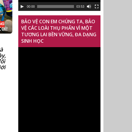
00:00
03:53
BẢO VỆ CON EM CHÚNG TA, BẢO
VỆ CÁC LOÀI THỤ PHẤN VÌ MỘT
TƯƠNG LAI BỀN VỮNG, ĐA DẠNG
SINH HỌC
và
ày,
ối
ới