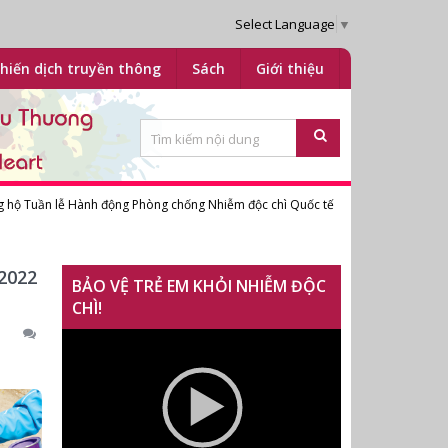
Select Language
▼
hiến dịch truyền thông
Sách
Giới thiệu
ng hộ Tuần lễ Hành động Phòng chống Nhiễm độc chì Quốc tế
2022
BẢO VỆ TRẺ EM KHỎI NHIỄM ĐỘC
CHÌ!
Trình
chơi
Video