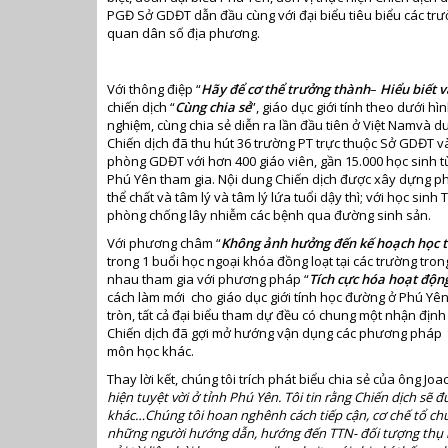
PGĐ Sở GDĐT dẫn đầu cùng với đại biểu tiêu biểu các trư
quan dân số địa phương.
Với thông điệp “
Hãy để cơ thể trưởng thành
–
Hiểu biết 
chiến dịch “
Cùng chia sẻ
”, giáo dục giới tính theo dưới hì
nghiệm, cùng chia sẻ diễn ra lần đầu tiên ở Việt Namvà d
Chiến dịch đã thu hút 36 trường PT trực thuộc Sở GDĐT v
phòng GDĐT với hơn 400 giáo viên, gần 15.000 học sinh từ 
Phú Yên tham gia. Nội dung Chiến dịch được xây dựng ph
thể chất và tâm lý và tâm lý lứa tuổi dậy thì; với học sinh
phòng chống lây nhiễm các bệnh qua đường sinh sản.
Với phương châm “
Không ảnh hưởng đến kế hoạch học t
trong 1 buổi học ngoại khóa đồng loạt tại các trường tro
nhau tham gia với phương pháp “
Tích cực hóa hoạt động
cách làm mới cho giáo dục giới tính học đường ở Phú Yên
tròn, tất cả đại biểu tham dự đều có chung một nhận định 
Chiến dịch đã gợi mở hướng vận dụng các phương pháp th
môn học khác.
Thay lời kết, chúng tôi trích phát biểu chia sẻ của ông J
hiện tuyệt vời ở tỉnh Phú Yên. Tôi tin rằng Chiến dịch sẽ đ
khác…Chúng tôi hoan nghênh cách tiếp cận, cơ chế tổ chức
những người hướng dẫn, hướng đến TTN- đối tượng thụ hư