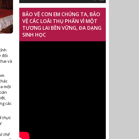
BẢO VỆ CON EM CHÚNG TA, BẢO
VỆ CÁC LOÀI THỤ PHẤN VÌ MỘT
TƯƠNG LAI BỀN VỮNG, ĐA DẠNG
SINH HỌC
tỉnh
 đổi
thai và
hóm
khác
ra một
 bàn
iệt,
ng các
ã thực
N
ó thể