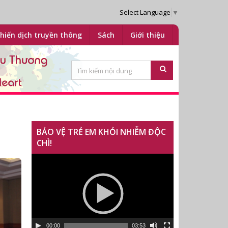
Select Language
▼
hiến dịch truyền thông
Sách
Giới thiệu
BẢO VỆ TRẺ EM KHỎI NHIỄM ĐỘC
CHÌ!
Trình
chơi
Video
00:00
03:53