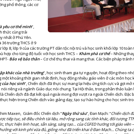
ờng phổ thông, các cơ
và yêu cơ thể mình
”,
nh thức cùng trải
uy nhất ở Phú Yên.
à 36 trường THCS ở 9
lớp 8, lớp 9 của các trường PT dân tộc nội trú và học sinh khối lớp 10 toàn 
ù hợp cho từng độ tuổi: với học sinh THCS –
Khám phá cơ thể
– Những thay
 THPT-
Bảo vệ bảo thân
– Cơ chế thụ thai và mang thai. Các biện pháp tránh 
ập khác của nhà trường
”, học sinh tham gia tự nguyện, hoạt động theo n
ng một khoảng thời gian nhất định, huy động nhiều giáo viên ở các môn học 
 của học sinh
”, Chiến dịch đã thực sự mang lại hiệu ứng tích cực và gợi mở 
 nói riêng và ngành Giáo dục nói chung. Tại Hội thảo, trong phần thảo luận
là Chiến dịch đã đạt kết quả ngoài mong đợi vượt ra ngoài Chiến dịch. Đặc b
ực hiện trong Chiến dịch vào giảng dạy, tạo sự hào hứng cho học sinh tro
oachim Maxen, Giám đốc Chiến dịch “
Ngày thứ sáu
”, Đan Mạch: “
Chiến dịch đ
ược tiếp tục, sẽ điều chỉnh tài liệu, mở rộng sang các tỉnh khác, đối tượng TT
, thực hiện linh hoạt, sẵn sàng, sáng tạo… của CGFED hướng tới giáo viên –
ởng với kinh phí vừa đủ, giống như đã triển khai ở Đan Mạch… Chúng ta c