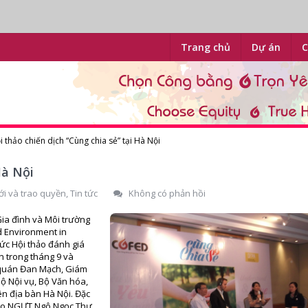
Trang chủ
Dự án
C
i thảo chiến dịch “Cùng chia sẻ” tại Hà Nội
Hà Nội
ới và trao quyền
,
Tin tức
Không có phản hồi
Gia đình và Môi trường
d Environment in
ức Hội thảo đánh giá
ên trong tháng 9 và
ứ quán Đan Mạch, Giám
Bộ Nội vụ, Bộ Văn hóa,
ên địa bàn Hà Nội. Đặc
h do NGƯT Ngô Ngọc Thư,