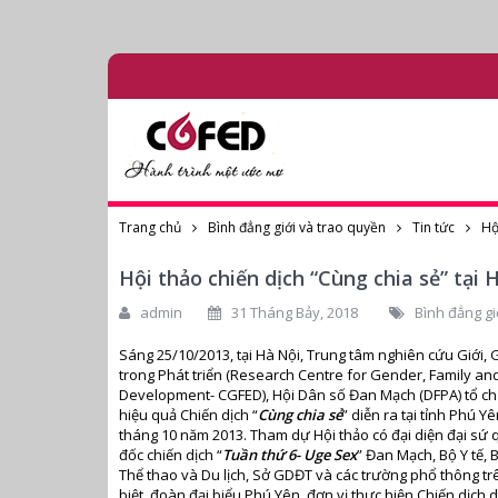
Trang chủ
Bình đẳng giới và trao quyền
Tin tức
Hộ
Hội thảo chiến dịch “Cùng chia sẻ” tại 
admin
31 Tháng Bảy, 2018
Bình đẳng gi
Sáng 25/10/2013, tại Hà Nội, Trung tâm nghiên cứu Giới, 
trong Phát triển (Research Centre for Gender, Family an
Development- CGFED), Hội Dân số Đan Mạch (DFPA) tổ ch
hiệu quả Chiến dịch “
Cùng chia sẻ
” diễn ra tại tỉnh Phú Y
tháng 10 năm 2013. Tham dự Hội thảo có đại diện đại s
đốc chiến dịch “
Tuần thứ 6- Uge Sex
” Đan Mạch, Bộ Y tế, 
Thể thao và Du lịch, Sở GDĐT và các trường phổ thông tr
biệt, đoàn đại biểu Phú Yên, đơn vị thực hiện Chiến dịc