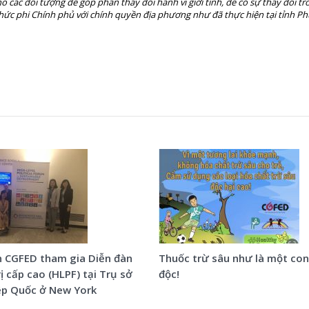
cho các đối tượng để góp phần thay đổi hành vi giới tính, để có sự thay đổi tr
 chức phi Chính phủ với chính quyền địa phương như đã thực hiện tại tỉnh Ph
n CGFED tham gia Diễn đàn
Thuốc trừ sâu như là một con
rị cấp cao (HLPF) tại Trụ sở
độc!
ệp Quốc ở New York