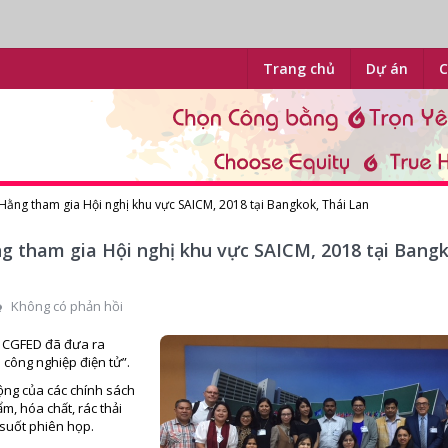
Trang chủ
Dự án
C
Hằng tham gia Hội nghị khu vực SAICM, 2018 tại Bangkok, Thái Lan
g tham gia Hội nghị khu vực SAICM, 2018 tại Bangk
Không có phản hồi
âm CGFED đã đưa ra
 công nghiệp điện tử”.
động của các chính sách
m, hóa chất, rác thải
 suốt phiên họp.