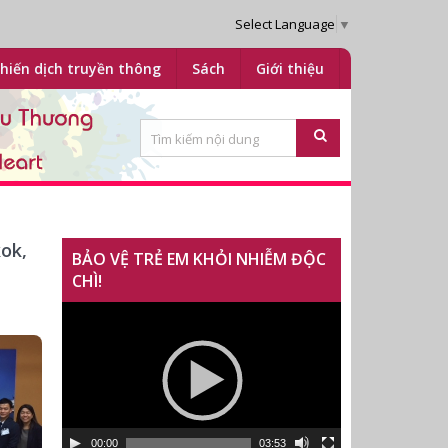
Select Language
▼
hiến dịch truyền thông
Sách
Giới thiệu
ok,
BẢO VỆ TRẺ EM KHỎI NHIỄM ĐỘC
CHÌ!
Trình
chơi
Video
00:00
03:53