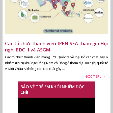
Các tổ chức thành viên IPEN SEA tham gia Hội
nghị EDC II và ASGM
Các tổ chức thành viên mạng lưới Quốc tế về loại bỏ các chất gây ô
nhiễm (IPEN) khu vực Đông Nam và Đông Á tham dự Hội nghị quốc tế
vì Một Châu Á không còn các chất gây …
ĐỌC TIẾP ...
BẢO VỆ TRẺ EM KHỎI NHIỄM ĐỘC
CHÌ!
Trình
chơi